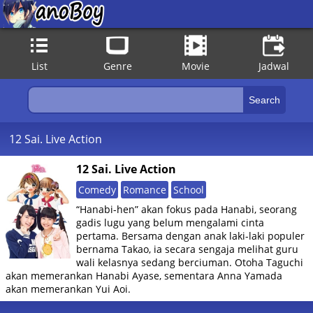
List
Genre
Movie
Jadwal
12 Sai. Live Action
12 Sai. Live Action
Comedy
Romance
School
“Hanabi-hen” akan fokus pada Hanabi, seorang
gadis lugu yang belum mengalami cinta
pertama. Bersama dengan anak laki-laki populer
bernama Takao, ia secara sengaja melihat guru
wali kelasnya sedang berciuman. Otoha Taguchi
akan memerankan Hanabi Ayase, sementara Anna Yamada
akan memerankan Yui Aoi.