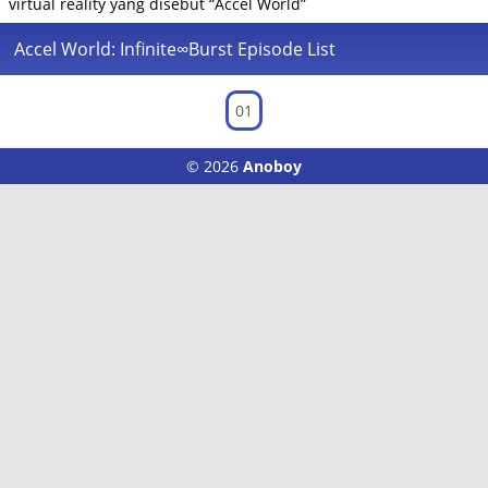
virtual reality yang disebut “Accel World”
Accel World: Infinite∞Burst Episode List
01
© 2026
Anoboy