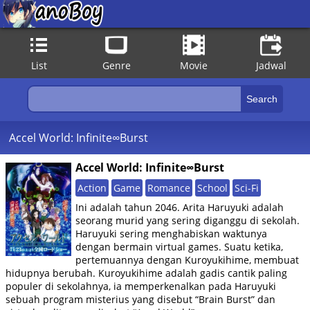
List
Genre
Movie
Jadwal
Accel World: Infinite∞Burst
Accel World: Infinite∞Burst
Action
Game
Romance
School
Sci-Fi
Ini adalah tahun 2046. Arita Haruyuki adalah
seorang murid yang sering diganggu di sekolah.
Haruyuki sering menghabiskan waktunya
dengan bermain virtual games. Suatu ketika,
pertemuannya dengan Kuroyukihime, membuat
hidupnya berubah. Kuroyukihime adalah gadis cantik paling
populer di sekolahnya, ia memperkenalkan pada Haruyuki
sebuah program misterius yang disebut “Brain Burst” dan