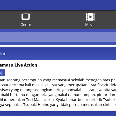
Genre
Movie
tion
emasu Live Action
ujo
hkan seorang perempuan yang memasuki sekolah menegah atas pert
. Saat pertama kali masuk ke SMA yang merupakan SMA favorit dida
 siswa yang datang sedangkan dirinya hanyalah seorang wanita y
ubaki bertemu dengan pria yang nakal namun tampan, pintar dan 
ki (diperankan Tori Matsuzaka). Kyota benar-benar tertarik Tsuba
ya sepihak,… Tsubaki Hibino yang tidak pernah merasakan cinta,