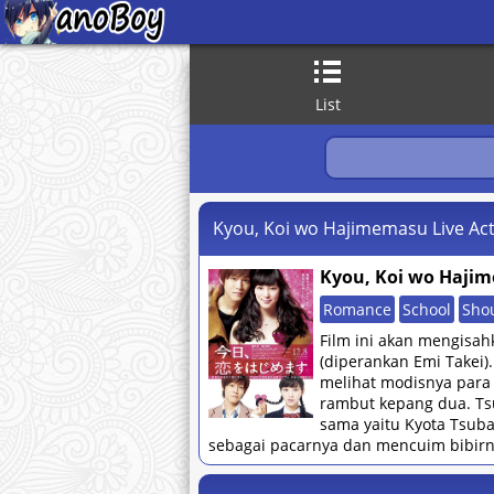
List
Kyou, Koi wo Hajimemasu Live Ac
Kyou, Koi wo Hajim
Romance
School
Sho
Film ini akan mengisa
(diperankan Emi Takei)
melihat modisnya para
rambut kepang dua. Ts
sama yaitu Kyota Tsuba
sebagai pacarnya dan mencuim bibirn