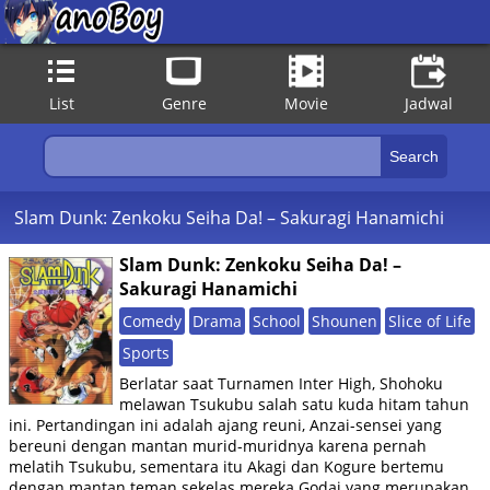
List
Genre
Movie
Jadwal
Slam Dunk: Zenkoku Seiha Da! – Sakuragi Hanamichi
Slam Dunk: Zenkoku Seiha Da! –
Sakuragi Hanamichi
Comedy
Drama
School
Shounen
Slice of Life
Sports
Berlatar saat Turnamen Inter High, Shohoku
melawan Tsukubu salah satu kuda hitam tahun
ini. Pertandingan ini adalah ajang reuni, Anzai-sensei yang
bereuni dengan mantan murid-muridnya karena pernah
melatih Tsukubu, sementara itu Akagi dan Kogure bertemu
dengan mantan teman sekelas mereka Godai yang merupakan